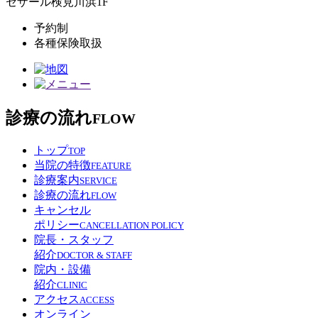
セザール検見川浜1F
予約制
各種保険取扱
診療の流れ
FLOW
トップ
TOP
当院の特徴
FEATURE
診療案内
SERVICE
診療の流れ
FLOW
キャンセル
ポリシー
CANCELLATION POLICY
院長・スタッフ
紹介
DOCTOR & STAFF
院内・設備
紹介
CLINIC
アクセス
ACCESS
オンライン