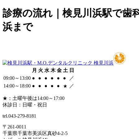
診療の流れ｜検見川浜駅で歯科
浜まで
月
火
水
木
金
土
日
09:00～13:00
●
●
●
●
●
●
／
14:00～18:00
●
●
●
●
●
／
★
★
：土曜午後は14:00～17:00
休診日：日曜・祝日
tel.
043-279-8181
〒261-0011
千葉県千葉市美浜区真砂4-2-5